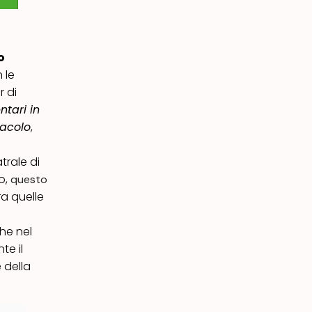
o
n le
 di
tari in
tacolo
,
trale di
o,
questo
ra quelle
che nel
te il
 della