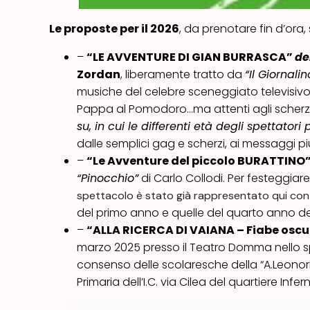
Le proposte per il 2026
, da prenotare fin d’ora,
–
“LE AVVENTURE DI GIAN BURRASCA”
de
Zordan
, liberamente tratto da
“Il Giornali
musiche del celebre sceneggiato televisivo
Pappa al Pomodoro…ma attenti agli scherz
su, in cui le differenti età degli spettator
dalle semplici gag e scherzi, ai messaggi p
–
“Le Avventure del piccolo BURATTINO
“Pinocchio”
di Carlo Collodi. Per festeggiar
spettacolo è stato già rappresentato qui con
del primo anno e quelle del quarto anno dell
–
“ALLA RICERCA DI VAIANA –
Fiabe oscu
marzo 2025 presso il Teatro Domma nello 
consenso delle scolaresche della “A.Leonori”,
Primaria dell’I.C. via Cilea del quartiere Infer