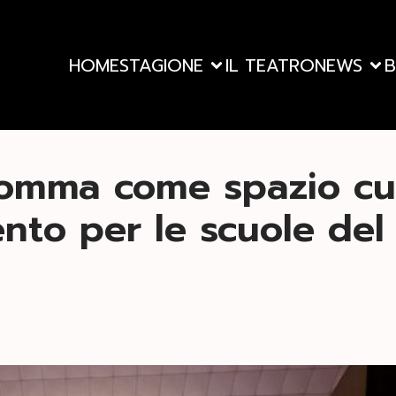
HOME
STAGIONE
IL TEATRO
NEWS
B
Domma come spazio cul
ento per le scuole del