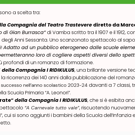
 sono a scelta tra:
lla Compagnia del Teatro Trastevere
diretto da Marc
no di Gian Burrasca”
di Vamba scritto tra il 1907 e il 1912, co
 degli Anni Sessanta. Uno scanzonato spettacolo al sapor
i!
Adatto ad un pubblico eterogeneo dalle scuole elemen
i permetteranno loro di cogliere aspetti diversi dello spet
iù profondi di un romanzo di formazione.
”
della Compagnia I RIDIKULUS
, una brillante versione tea
e la ricorrenza dei 140 anni dalla pubblicazione del romanz
davanti a 7 classi, t
 successo nell’anno scolastico 2023-24
a Scuola Primaria “A. Leonori”.
rate
“
della Compagnia I RIDIKULUS
, che si è esibita an
spettacolo
, riscuotendo nuovamen
“A Carnevale tutto vale”
 cui si sono aggiunti i bambini della Scuola dell’Infanzia e
netto.