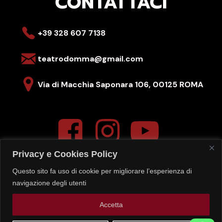
CONTATTACI
+39 328 607 7138
teatrodomma@gmail.com
Via di Macchia Saponara 106,
00125 ROMA
Privacy e Cookies Policy
Questo sito fa uso di cookie per migliorare l’esperienza di
La segreteria del teatro è aperta
navigazione degli utenti
LUN-VEN – 16:00-20:00
Gli spettacoli del
SABATO
sono sempre alle ore
19:00
Accetta
quelli della
DOMENICA
sempre alle ore
17:00