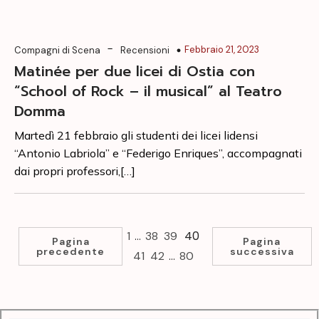
-
Febbraio 21, 2023
Compagni di Scena
Recensioni
Matinée per due licei di Ostia con
“School of Rock – il musical” al Teatro
Domma
Martedì 21 febbraio gli studenti dei licei lidensi
“Antonio Labriola” e “Federigo Enriques”, accompagnati
dai propri professori,[…]
…
40
1
38
39
Pagina
Pagina
precedente
successiva
…
41
42
80