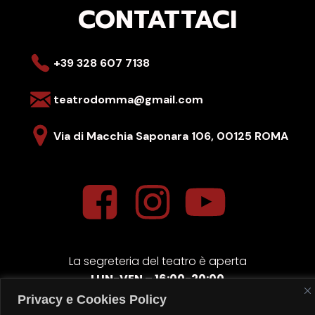
CONTATTACI
+39 328 607 7138
teatrodomma@gmail.com
Via di Macchia Saponara 106,
00125 ROMA
La segreteria del teatro è aperta
LUN-VEN – 16:00-20:00
Gli spettacoli del
SABATO
sono sempre alle ore
19:00
Privacy e Cookies Policy
quelli della
DOMENICA
sempre alle ore
17:00