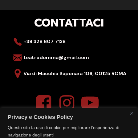
CONTATTACI
+39 328 607 7138
teatrodomma@gmail.com
Via di Macchia Saponara 106,
00125 ROMA
Privacy e Cookies Policy
Questo sito fa uso di cookie per migliorare l’esperienza di
La segreteria del teatro è aperta
navigazione degli utenti
LUN-VEN – 16:00-20:00