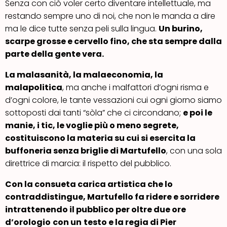
Senza con ciò voler certo diventare intellettuale, ma
restando sempre uno di noi, che non le manda a dire
ma le dice tutte senza peli sulla lingua.
Un burino,
scarpe grosse e cervello fino, che sta sempre dalla
parte della gente vera.
La malasanità, la malaeconomia, la
malapolitica
, ma anche i malfattori d’ogni risma e
d’ogni colore, le tante vessazioni cui ogni giorno siamo
sottoposti dai tanti “sòla” che ci circondano;
e poi le
manie, i tic, le voglie più o meno segrete,
costituiscono la materia su cui si esercita la
buffoneria senza briglie di Martufello
, con una sola
direttrice di marcia: il rispetto del pubblico.
Con la consueta carica artistica che lo
contraddistingue, Martufello fa ridere e sorridere
intrattenendo il pubblico per oltre due ore
d’orologio
con un
testo e la regia di Pier