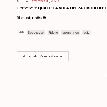
Settembre 10, 2020
Quiz
Domanda:
QUAL E’ LA SOLA OPERA LIRICA DI 
Risposta:
oiledif
Tags:
Beethoven
Fidelio
opera lirica
quiz
Articolo Precedente
D