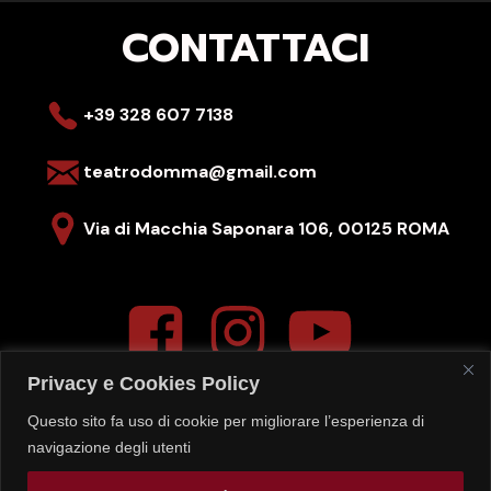
CONTATTACI
+39 328 607 7138
teatrodomma@gmail.com
Via di Macchia Saponara 106,
00125 ROMA
Privacy e Cookies Policy
Questo sito fa uso di cookie per migliorare l’esperienza di
La segreteria del teatro è aperta
navigazione degli utenti
LUN-VEN – 16:00-20:00
Gli spettacoli del
SABATO
sono sempre alle ore
19:00