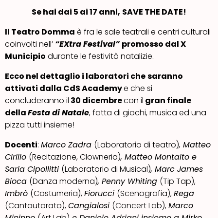
Se hai dai 5 ai 17 anni,
SAVE THE DATE!
Il Teatro Domma
è fra le sale teatrali e centri culturali
coinvolti nell’
“EXtra Festival”
promosso dal X
Municipio
durante le festività natalizie.
Ecco nel dettaglio i laboratori che
saranno
attivati dalla CdS Academy
e che si
concluderanno il
30 dicembre
con il
gran finale
della
Festa di Natale
, fatta di giochi, musica ed una
pizza tutti insieme!
Docenti
:
Marco Zadra
(Laboratorio di teatro)
, Matteo
Cirillo
(Recitazione, Clowneria)
, Matteo Montalto e
Saria Cipollitti
(Laboratorio di Musical)
, Marc James
Bioca
(Danza moderna)
, Penny Whiting
(Tip Tap),
Imbrò
(Costumeria),
Fiorucci
(Scenografia),
Rega
(Cantautorato),
Cangialosi
(Concert Lab),
Marco
Mininno
(Art Lab)
e Daniele Adriani insieme a Mirko