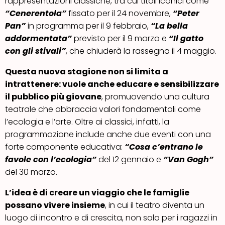
rappresentazioni classiche, tra cui titoli iconici come
“Cenerentola”
fissato per il 24 novembre,
“Peter
Pan”
in programma per il 9 febbraio,
“La bella
addormentata”
previsto per il 9 marzo e
“Il gatto
con gli stivali”
, che chiuderà la rassegna il 4 maggio.
Questa nuova stagione non si limita a
intrattenere: vuole anche educare e sensibilizzare
il pubblico più giovane
, promuovendo una cultura
teatrale che abbraccia valori fondamentali come
l’ecologia e l’arte. Oltre ai classici, infatti, la
programmazione include anche due eventi con una
forte componente educativa:
“Cosa c’entrano le
favole con l’ecologia”
del 12 gennaio e
“Van Gogh”
del 30 marzo.
L’idea è di creare un viaggio che le famiglie
possano vivere insieme
, in cui il teatro diventa un
luogo di incontro e di crescita, non solo per i ragazzi in