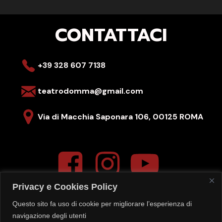
CONTATTACI
+39 328 607 7138
teatrodomma@gmail.com
Via di Macchia Saponara 106,
00125 ROMA
Privacy e Cookies Policy
Questo sito fa uso di cookie per migliorare l’esperienza di
La segreteria del teatro è aperta
navigazione degli utenti
LUN-VEN – 16:00-20:00