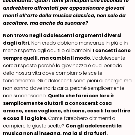
secondaria. Quali i temi principali che secondo te
andrebbero affrontati per appassionare giovani
menti all’arte della musica classica, non solo da
ascoltare, ma anche da suonare?
Non trovo negli adolescenti argomenti diversi
dagli altri.
Non credo abbiano mancanze in più o in
meno rispetto agli adulti o ai bambini.
I concetti sono
sempre quelli, ma cambia il modo.
L’adolescente
cerca risposte perché la giovinezza è quel periodo
della nostra vita dove compiamo le scelte
fondamentali. Gli adolescenti sono pieni di energia ma
non sanno dove indirizzarla, perché semplicemente
non si conoscono.
Quello che farei con loro è
semplicemente aiutarli a conoscersi: cosa
amano, cosa vogliono, chi sono, cosa li fa soffrire
e cosa li fa gioire.
Come farebbero altrimenti a
compiere le giuste scelte?
Con gli adolescenti la
musica non si insegna, ma la si tira fuori.