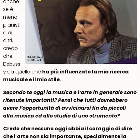
anche
se è
meno
pianist
a di
altri,
credo
che
Debuss
sia quello che
ha più influenzato la mia ricerca
y
musicale e il mio stile.
Secondo te oggi la musica e l’arte in generale sono
ritenute importanti? Pensi che tutti dovrebbero
avere l’opportunità di avvicinarsi fin da piccoli
alla musica ed allo studio di uno strumento?
Credo che nessuno oggi abbia il coraggio di dire
che l’arte non sia importante, specialmente la