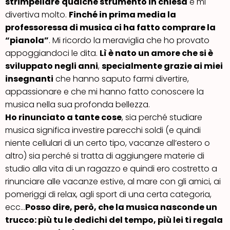
strimpellare
qualche strumento in chiesa
e mi
divertiva molto.
Finché in prima media la
professoressa di musica ci ha fatto comprare la
“pianola”
. Mi ricordo la meraviglia che ho provato
appoggiandoci le dita.
Lì è nato un amore che si è
sviluppato negli anni
,
specialmente grazie ai miei
insegnanti
che hanno saputo farmi divertire,
appassionare e che mi hanno fatto conoscere la
musica nella sua profonda bellezza.
Ho rinunciato a tante cose
, sia perché studiare
musica significa investire parecchi soldi (e quindi
niente cellulari di un certo tipo, vacanze all’estero o
altro) sia perché si tratta di aggiungere materie di
studio alla vita di un ragazzo e quindi ero costretto a
rinunciare alle vacanze estive, al mare con gli amici, ai
pomeriggi di relax, agli sport di una certa categoria,
ecc…
Posso dire, però, che la musica nasconde un
trucco: più tu le dedichi del tempo, più lei ti regala