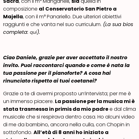
Sacra
, con il m° Manganelli,
sia
quella in
composizione
al
Conservatorio San Pietro a
Majella
, con il m° Panariello. Due ulteriori obiettivi
raggiunti e che vanta nel suo curriculum.
(La sua bios
completa:
).
qui
Ciao
Daniele, grazie per aver accettato il nostro
invito. Puoi raccontarci quando e come è nata la
tua passione per il pianoforte? A cosa hai
rinunciato rispetto ai tuoi coetanei?
Grazie a te di avermi proposto un’intervista; per me è
un immenso piacere.
La passione per la musica mi è
stata trasmessa in primis da mio padre
e dal clima
musicale che si respirava dentro casa. Ho alcuni video
di me da bambino, ancora nella culla, con Chopin in
sottofondo.
All’età di 8 anni ho iniziato a