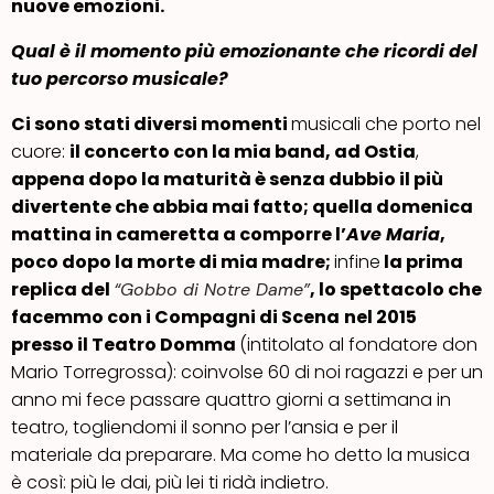
nuove emozioni.
Qual è il momento più emozionante che ricordi del
tuo percorso musicale?
Ci sono stati diversi momenti
musicali che porto nel
cuore:
il concerto
con la mia band, ad Ostia
,
appena dopo la maturità è senza dubbio il più
divertente che abbia mai fatto; quella domenica
mattina in cameretta a comporre l’
Ave Maria
,
poco dopo la morte di mia madre;
infine
la prima
replica del
, lo spettacolo che
“Gobbo di Notre Dame”
facemmo con i Compagni di Scena
nel 2015
presso il Teatro Domma
(intitolato al fondatore don
Mario Torregrossa): coinvolse 60 di noi ragazzi e per un
anno mi fece passare quattro giorni a settimana in
teatro, togliendomi il sonno per l’ansia e per il
materiale da preparare. Ma come ho detto la musica
è così: più le dai, più lei ti ridà indietro.