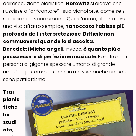
dell’esecuzione pianistica.
Horowitz
si diceva che
riuscisse a far “cantare” il suo pianoforte, come se si
sentisse una voce umana. Quest’uomo, che ha avuto
una vita affatto semplice,
ha toccato l’abisso più
profondo dell’interpretazione
.
Difficile non
commuoversi quando lo si ascolta.
Benedetti Michelangeli
, invece,
è quanto più ci
possa essere di perfezione musicale.
Peraltro una
persona di gigante spessore umano, di grande
umiltà… E poi ammetto che in me vive anche un po’ di
sano patriottismo.
Tra i
pianis
ti che
ho
studi
ato
,