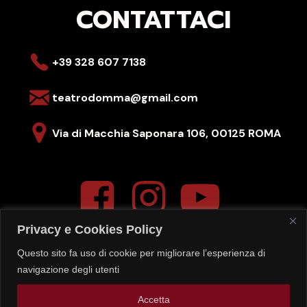
CONTATTACI
+39 328 607 7138
teatrodomma@gmail.com
Via di Macchia Saponara 106,
00125 ROMA
Privacy e Cookies Policy
Questo sito fa uso di cookie per migliorare l’esperienza di
La segreteria del teatro è aperta
navigazione degli utenti
LUN-VEN – 16:00-20:00
Gli spettacoli del
SABATO
sono sempre alle ore
19:00
Accetta
quelli della
DOMENICA
sempre alle ore
17:00