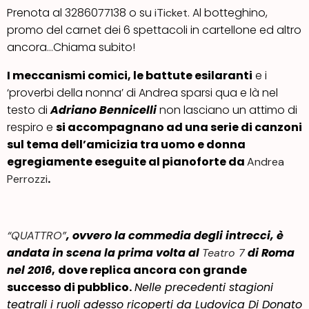
Prenota al 3286077138 o su
. Al botteghino,
iTicket
promo del carnet dei 6 spettacoli in cartellone ed altro
ancora…Chiama subito!
I meccanismi comici, le battute esilaranti
e i
‘proverbi della nonna’ di Andrea sparsi qua e là nel
testo di
Adriano Bennicelli
non lasciano un attimo di
respiro e
si accompagnano ad una serie di canzoni
sul tema dell’amicizia tra uomo e donna
egregiamente eseguite al pianoforte da
Andrea
.
Perrozzi
, ovvero la commedia degli intrecci, è
“QUATTRO”
andata in scena la prima volta al
di Roma
Teatro 7
nel 2016
,
dove replica ancora con grande
successo di pubblico.
Nelle precedenti stagioni
teatrali i ruoli adesso ricoperti da Ludovica Di Donato