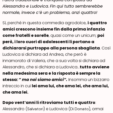
Alessandro e Ludovica.
Fin qui tutto sembrerebbe
normale, invece c’è un problema, anzi quattro!
Sì, perché in questa commedia agrodolce,
i quattro
amici crescono insieme
fin dalla prima infanzia
come fratelli e sorelle
, quasi come un unicum;
poi
però, i loro cuori di adolescenti li portano a
dichiararsi purtroppo alla persona sbagliata
. Così
Ludovica si dichiara ad Andrea, che però è
innamorato di Valeria, che a sua volta si dichiara ad
Alessandro, che si dichiara a Ludovica…
tutto avviene
nella medesima sera e
la risposta è sempre la
stessa:
” ma noi siamo amici”.
Insomma un bizzarro
intreccio in cui
lei ama lui, che ama lei, che ama lui,
che ama lei.
Dopo vent’anni li ritroviamo tutti e quattro
:
Alessandro (
) e Ludovica (
), ormai
Salvatori
Di Donato