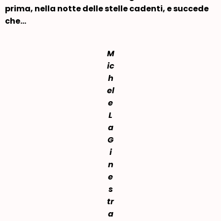
prima, nella notte delle stelle cadenti, e succede
che…
M
ic
h
el
e
L
a
G
i
n
e
s
tr
a