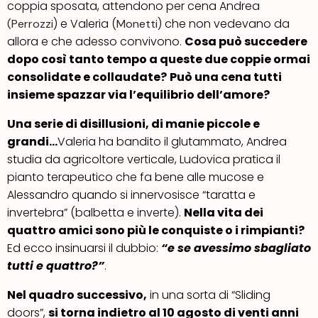
coppia sposata, attendono per cena Andrea
) e Valeria (
) che non vedevano da
(Perrozzi
Monetti
allora e che adesso convivono.
Cosa può succedere
dopo così tanto tempo a queste due coppie ormai
consolidate e collaudate?
Può una cena tutti
insieme spazzar via l’equilibrio dell’amore?
Una serie di disillusioni, di manie piccole e
grandi…
Valeria ha bandito il glutammato, Andrea
studia da agricoltore verticale, Ludovica pratica il
pianto terapeutico che fa bene alle mucose e
Alessandro quando si innervosisce “taratta e
invertebra” (balbetta e inverte).
Nella vita dei
quattro amici sono più le conquiste o i rimpianti?
Ed ecco insinuarsi il dubbio:
“e se avessimo sbagliato
tutti e quattro?”
.
Nel quadro successivo,
in una sorta di “Sliding
doors”,
si torna indietro al 10 agosto di venti anni