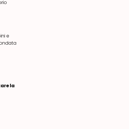
orio
ini e
 fondata
are la