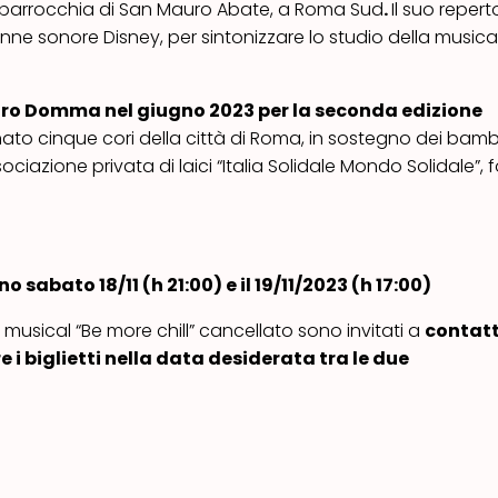
la parrocchia di San Mauro Abate, a Roma Sud
.
Il suo repert
onne sonore Disney, per sintonizzare lo studio della musica
eatro Domma nel giugno 2023 per la seconda edizione
nato cinque cori della città di Roma, in sostegno dei bamb
ciazione privata di laici “Italia Solidale Mondo Solidale”,
 sabato 18/11 (h 21:00) e il 19/11/2023 (h 17:00)
l musical “Be more chill” cancellato sono invitati a
contatt
 i biglietti nella data desiderata tra le due