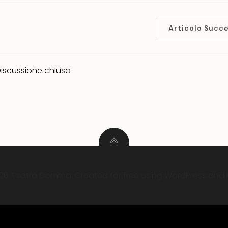
Articolo Succ
iscussione chiusa
26 Teatro Domma. Created for free using WordPress and