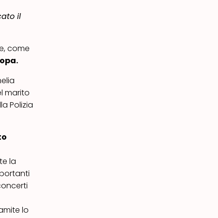
ato il
le, come
ropa.
elia
el marito
la Polizia
to
te la
portanti
concerti
ramite lo