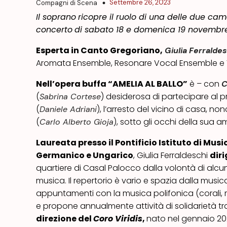
Settembre 26, 2023
Compagni di Scena
Il soprano
ricopre il ruolo di una delle due cam
concerto
di sabato 18 e domenica 19 novembr
Esperta in Canto Gregoriano,
Giulia Ferralde
Aromata Ensemble, Resonare Vocal Ensemble e V
Nell’opera buffa “AMELIA AL BALLO”
è – con
C
(
) desiderosa di partecipare al p
Sabrina Cortese
(
), l’arresto del vicino di casa, 
Daniele Adriani
(
), sotto gli occhi della sua a
Carlo Alberto Gioja
Laureata presso il Pontificio Istituto di Musi
Germanico e Ungarico
, Giulia Ferraldeschi
diri
quartiere di Casal Palocco dalla volontà di alcu
musica. Il repertorio è vario e spazia dalla musi
appuntamenti con la musica polifonica (corali, mu
e propone annualmente attività di solidarietà tr
direzione del
Coro Viridis
,
nato nel gennaio 2023