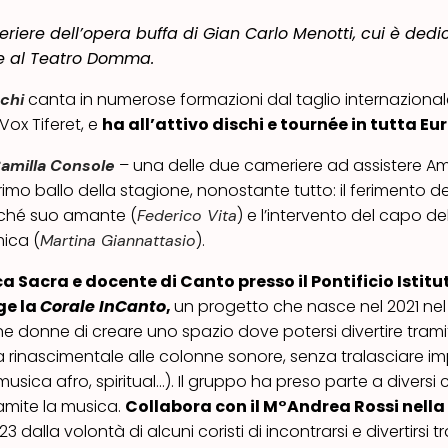
eriere dell’opera buffa di Gian Carlo Menotti, cui è dedic
e al Teatro Domma.
canta in numerose formazioni dal taglio internaziona
schi
ox Tiferet, e
ha all’attivo dischi e tournée in tutta Eu
– una delle due cameriere ad assistere Am
amilla Console
rimo ballo della stagione, nonostante tutto: il ferimento d
nonché suo amante (
) e l’intervento del capo del
Federico Vita
mica (
).
Martina Giannattasio
ca Sacra e docente di Canto presso il Pontificio Istitu
ge la
Corale InCanto
,
un progetto che nasce nel 2021 nel
ne donne di creare uno spazio dove potersi divertire trami
ca rinascimentale alle colonne sonore, senza tralasciare im
sica afro, spiritual…). Il gruppo ha preso parte a diversi 
amite la musica.
Collabora con il M°Andrea Rossi nella
 dalla volontà di alcuni coristi di incontrarsi e divertirsi t