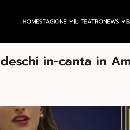
HOME
STAGIONE
IL TEATRO
NEWS
B
ldeschi in-canta in Am