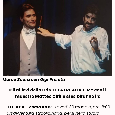
Marco Zadra
con Gigi Proietti
Gli allievi
della CdS THEATRE ACADEMY
con il
maestro
Matteo Cirillo si esibiranno in:
TELEFIABA –
corso KIDS
Giovedì 30 maggio, ore 18:00
– Un’avventura straordinaria, persi nello studio