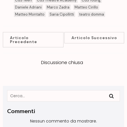
CdS Teen
CdS Theatre Academy
CdS Young
Daniele Adriani
Marco Zadra
Matteo Cirillo
Matteo Montalto
Saria Cipollitti
teatro domma
Articolo
Articolo Successivo
Precedente
Discussione chiusa
Commenti
Nessun commento da mostrare.