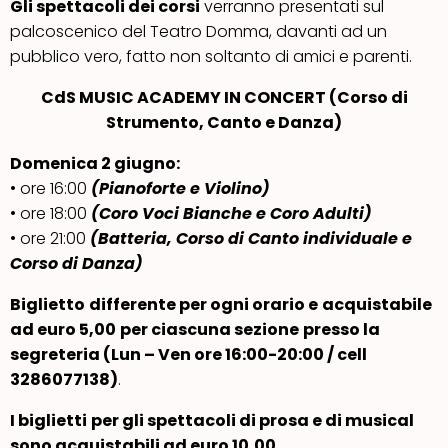
Gli spettacoli dei corsi
verranno presentati sul
palcoscenico del Teatro Domma, davanti ad un
pubblico vero, fatto non soltanto di amici e parenti.
CdS MUSIC ACADEMY IN CONCERT (Corso di
Strumento, Canto e Danza)
Domenica 2 giugno:
• ore 16:00
(Pianoforte e Violino)
• ore 18:00
(Coro Voci Bianche e Coro Adulti)
• ore 21:00
(Batteria, Corso di Canto individuale e
Corso di Danza)
Biglietto
differente per ogni orario e
acquistabile
ad euro 5,00
per ciascuna sezione
presso la
segreteria (Lun – Ven ore 16:00-20:00 / cell
3286077138)
.
I biglietti
per gli spettacoli di prosa e di musical
sono acquistabili
ad euro 10,00