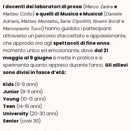
I docenti dei laboratori di prosa
(
e
Marco Zadra
)
e quelli di Musica e Musical
(
Matteo Cirillo
Daniele
,
,
,
e
Adriani
Matteo Montalto
Saria Cipollitti
Noemi Bordi
) hanno guidato i partecipanti
Marcopaolo Tucci
attraverso un percorso sfaccettato e appassionante,
che approda ora agli
spettacoli di fine anno
,
momento unico ed emozionante, dove
dal 21
maggio al 9 giugno
si mette in pratica e si
sperimenta quanto appreso durante l’anno.
Gli allievi
sono divisi in fasce d’età:
Kids
(6-9 anni)
Junior
(8-11 anni)
Young
(10-13 anni)
Teen
(14-19 anni)
University
(20-30 anni)
Senior
(over 30)